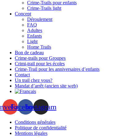
Crime-Trails pour enfants
Crime-Trails light
Concept
Déroulement
FAQ
Adultes
Enfants
Light
Home Trails
Bon de cadeau
Crime-trails pour Groupes
Crimi-trail pour les écoles
Crime-Trail pour les anniversaires d’enfants
Contact
Un trail chez vous?
Mandat d’arrêt (ancien site web)
nvelope
Facebook
Instagram
Conditions générales
Politique de confidentialité
Mentions légales