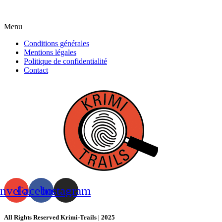
Menu
Conditions générales
Mentions légales
Politique de confidentialité
Contact
nvelope
Facebook
Instagram
All Rights Reserved Krimi-Trails | 2025