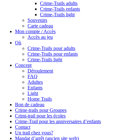
Crime-Trails adults
Crime-Trails enfants
Crime-Trails light
Souvenirs
Carte cadeau
Mon compte / Accès
Accès au jeu
Où
Crime-Trails pour adults
Crime-Trails pour enfants
Crime-Trails light
Concept
Déroulement
FAQ
Adultes
Enfants
Light
Home Trails
Bon de cadeau
Crime-trails pour Groupes
Crimi-trail pour les écoles
Crime-Trail pour les anniversaires d’enfants
Contact
Un trail chez vous?
Mandat d’arrêt (ancien site web)