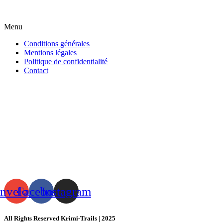
Menu
Conditions générales
Mentions légales
Politique de confidentialité
Contact
nvelope
Facebook
Instagram
All Rights Reserved Krimi-Trails | 2025