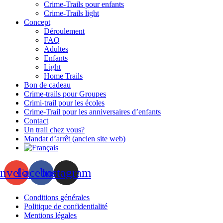
Crime-Trails pour enfants
Crime-Trails light
Concept
Déroulement
FAQ
Adultes
Enfants
Light
Home Trails
Bon de cadeau
Crime-trails pour Groupes
Crimi-trail pour les écoles
Crime-Trail pour les anniversaires d’enfants
Contact
Un trail chez vous?
Mandat d’arrêt (ancien site web)
nvelope
Facebook
Instagram
Conditions générales
Politique de confidentialité
Mentions légales