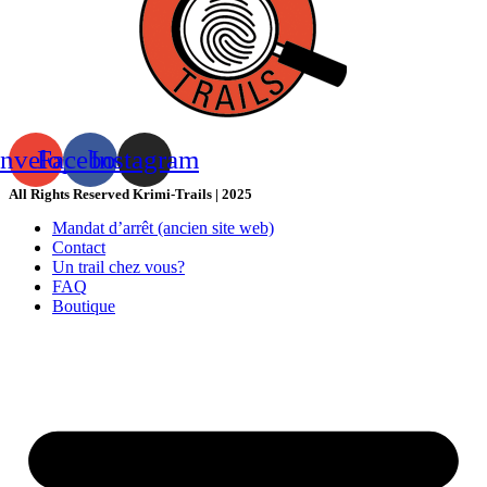
nvelope
Facebook
Instagram
All Rights Reserved Krimi-Trails | 2025
Mandat d’arrêt (ancien site web)
Contact
Un trail chez vous?
FAQ
Boutique