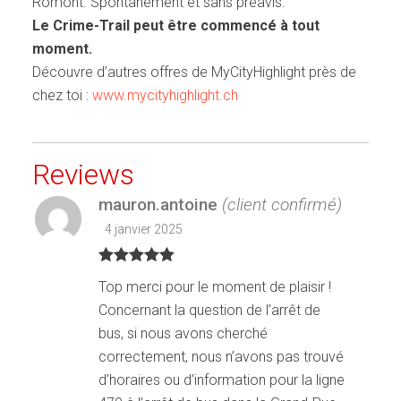
Romont. Spontanément et sans préavis.
Le Crime-Trail peut être commencé à tout
moment.
Découvre d’autres offres de MyCityHighlight près de
chez toi :
www.mycityhighlight.ch
Reviews
mauron.antoine
(client confirmé)
4 janvier 2025
Note
5
sur
Top merci pour le moment de plaisir !
5
Concernant la question de l’arrêt de
bus, si nous avons cherché
correctement, nous n’avons pas trouvé
d’horaires ou d’information pour la ligne