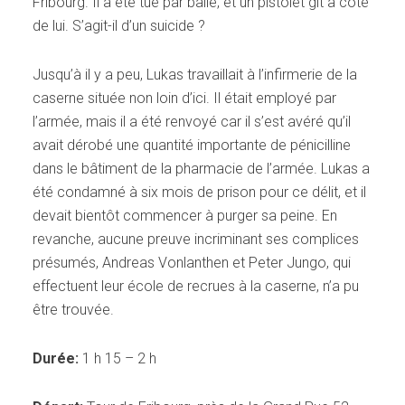
Fribourg. Il a été tué par balle, et un pistolet gît à côté
de lui. S’agit-il d’un suicide ?
Jusqu’à il y a peu, Lukas travaillait à l’infirmerie de la
caserne située non loin d’ici. Il était employé par
l’armée, mais il a été renvoyé car il s’est avéré qu’il
avait dérobé une quantité importante de pénicilline
dans le bâtiment de la pharmacie de l’armée. Lukas a
été condamné à six mois de prison pour ce délit, et il
devait bientôt commencer à purger sa peine. En
revanche, aucune preuve incriminant ses complices
présumés, Andreas Vonlanthen et Peter Jungo, qui
effectuent leur école de recrues à la caserne, n’a pu
être trouvée.
Durée:
1 h 15 – 2 h