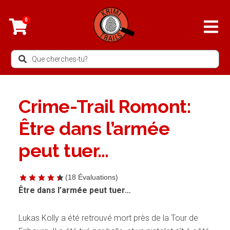
Aller
au
0
contenu
Search
...
Crime-Trail Romont:
Être dans l’armée
peut tuer…
(
18
Évaluations)
Être dans l’armée peut tuer…
Lukas Kolly a été retrouvé mort près de la Tour de