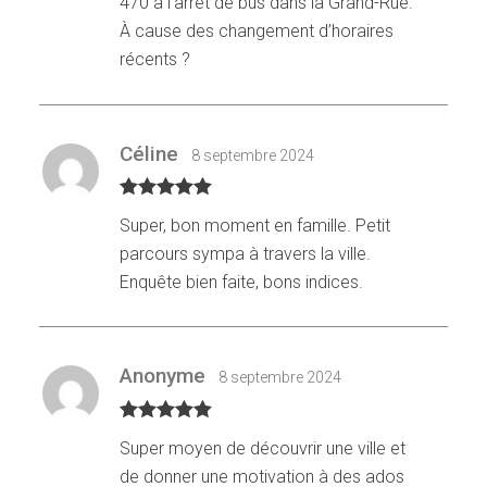
470 à l’arrêt de bus dans la Grand-Rue.
À cause des changement d’horaires
récents ?
Céline
8 septembre 2024
Note
5
sur
Super, bon moment en famille. Petit
5
parcours sympa à travers la ville.
Enquête bien faite, bons indices.
Anonyme
8 septembre 2024
Note
5
sur
Super moyen de découvrir une ville et
5
de donner une motivation à des ados