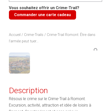
Romont:
Être
Vous souhaitez offrir un Crime-Trail?
dans
Commander une carte cadeau
l’armée
peut
tuer...
Accueil
/
Crime-Trails
/ Crime-Trail Romont: Être dans
l’armée peut tuer…
Description
Résous le crime sur le Crime-Trail à Romont.
Excursion, activité, attraction et idée de loisirs à