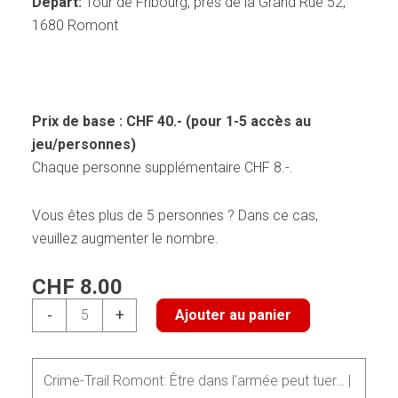
Départ:
Tour de Fribourg, près de la Grand Rue 52,
1680 Romont
Prix de base : CHF 40.- (pour 1-5 accès au
jeu/personnes)
Chaque personne supplémentaire CHF 8.-.
Vous êtes plus de 5 personnes ? Dans ce cas,
veuillez augmenter le nombre.
CHF
8.00
quantité
-
+
Ajouter au panier
de
Crime-
Trail