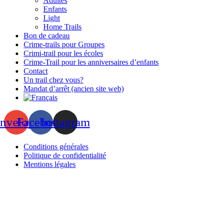
Adultes
Enfants
Light
Home Trails
Bon de cadeau
Crime-trails pour Groupes
Crimi-trail pour les écoles
Crime-Trail pour les anniversaires d’enfants
Contact
Un trail chez vous?
Mandat d’arrêt (ancien site web)
nvelope
Facebook
Instagram
Conditions générales
Politique de confidentialité
Mentions légales