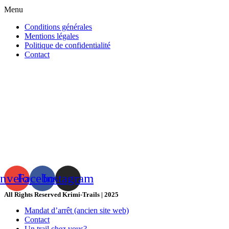
Menu
Conditions générales
Mentions légales
Politique de confidentialité
Contact
nvelope
Facebook
Instagram
All Rights Reserved Krimi-Trails | 2025
Mandat d’arrêt (ancien site web)
Contact
Un trail chez vous?