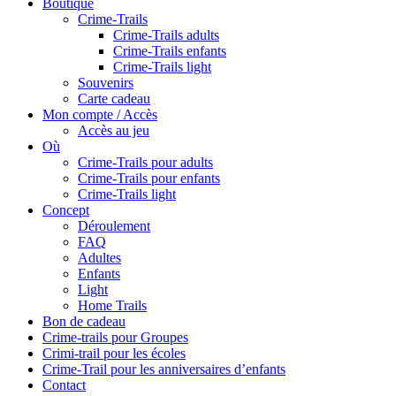
Boutique
Crime-Trails
Crime-Trails adults
Crime-Trails enfants
Crime-Trails light
Souvenirs
Carte cadeau
Mon compte / Accès
Accès au jeu
Où
Crime-Trails pour adults
Crime-Trails pour enfants
Crime-Trails light
Concept
Déroulement
FAQ
Adultes
Enfants
Light
Home Trails
Bon de cadeau
Crime-trails pour Groupes
Crimi-trail pour les écoles
Crime-Trail pour les anniversaires d’enfants
Contact