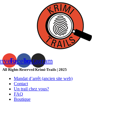
nvelope
Facebook
Instagram
All Rights Reserved Krimi-Trails | 2025
Mandat d’arrêt (ancien site web)
Contact
Un trail chez vous?
FAQ
Boutique