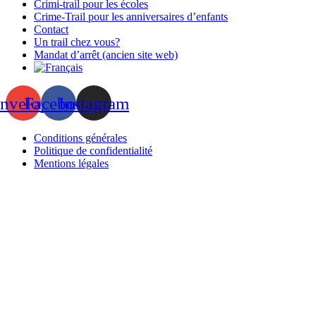
Crimi-trail pour les écoles
Crime-Trail pour les anniversaires d’enfants
Contact
Un trail chez vous?
Mandat d’arrêt (ancien site web)
nvelope
Facebook
Instagram
Conditions générales
Politique de confidentialité
Mentions légales