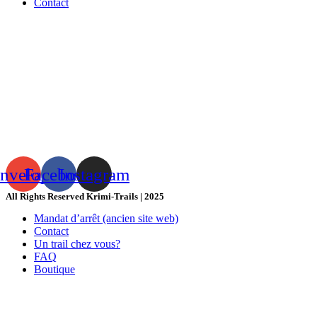
Contact
nvelope
Facebook
Instagram
All Rights Reserved Krimi-Trails | 2025
Mandat d’arrêt (ancien site web)
Contact
Un trail chez vous?
FAQ
Boutique