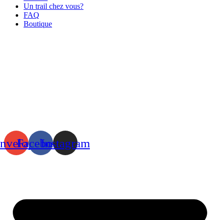
Un trail chez vous?
FAQ
Boutique
nvelope
Facebook
Instagram