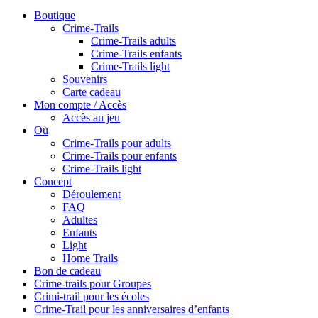
Boutique
Crime-Trails
Crime-Trails adults
Crime-Trails enfants
Crime-Trails light
Souvenirs
Carte cadeau
Mon compte / Accès
Accès au jeu
Où
Crime-Trails pour adults
Crime-Trails pour enfants
Crime-Trails light
Concept
Déroulement
FAQ
Adultes
Enfants
Light
Home Trails
Bon de cadeau
Crime-trails pour Groupes
Crimi-trail pour les écoles
Crime-Trail pour les anniversaires d’enfants