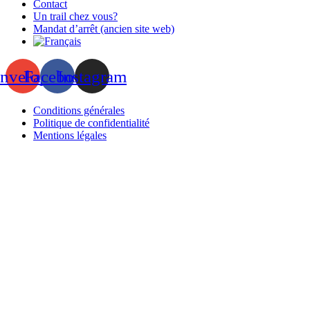
Contact
Un trail chez vous?
Mandat d’arrêt (ancien site web)
nvelope
Facebook
Instagram
Conditions générales
Politique de confidentialité
Mentions légales