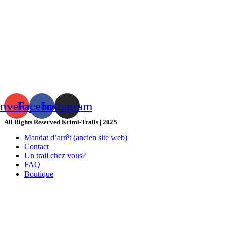
nvelope
Facebook
Instagram
All Rights Reserved Krimi-Trails | 2025
Mandat d’arrêt (ancien site web)
Contact
Un trail chez vous?
FAQ
Boutique