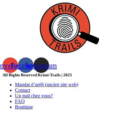
nvelope
Facebook
Instagram
All Rights Reserved Krimi-Trails | 2025
Mandat d’arrêt (ancien site web)
Contact
Un trail chez vous?
FAQ
Boutique