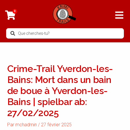
Aller
au
0
contenu
Search
...
Crime-Trail Yverdon-les-
Bains: Mort dans un bain
de boue à Yverdon-les-
Bains | spielbar ab:
27/02/2025
Par
mchadmin
/
27 février 2025