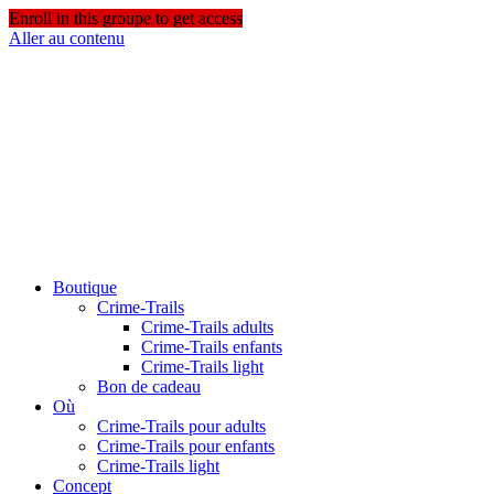
Enroll in this groupe to get access
Aller au contenu
Boutique
Crime-Trails
Crime-Trails adults
Crime-Trails enfants
Crime-Trails light
Bon de cadeau
Où
Crime-Trails pour adults
Crime-Trails pour enfants
Crime-Trails light
Concept