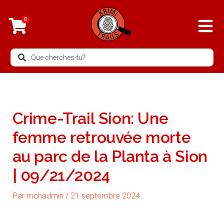
Aller
au
0
contenu
Search
...
Crime-Trail Sion: Une
femme retrouvée morte
au parc de la Planta à Sion
| 09/21/2024
Par
mchadmin
/
21 septembre 2024