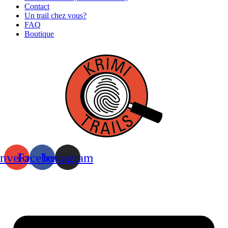
Contact
Un trail chez vous?
FAQ
Boutique
nvelope
Facebook
Instagram