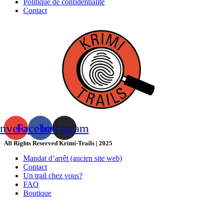
Politique de confidentialité
Contact
nvelope
Facebook
Instagram
All Rights Reserved Krimi-Trails | 2025
Mandat d’arrêt (ancien site web)
Contact
Un trail chez vous?
FAQ
Boutique