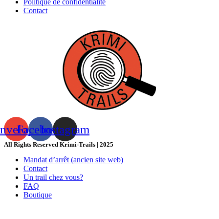
Politique de confidentialité
Contact
nvelope
Facebook
Instagram
All Rights Reserved Krimi-Trails | 2025
Mandat d’arrêt (ancien site web)
Contact
Un trail chez vous?
FAQ
Boutique