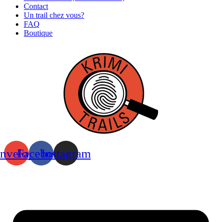
Contact
Un trail chez vous?
FAQ
Boutique
nvelope
Facebook
Instagram