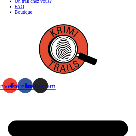
Un trail chez vous?
FAQ
Boutique
nvelope
Facebook
Instagram