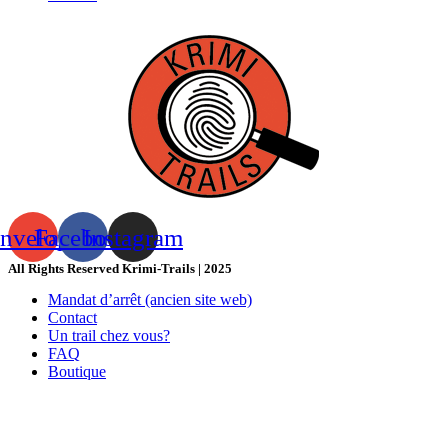
nvelope
Facebook
Instagram
All Rights Reserved Krimi-Trails | 2025
Mandat d’arrêt (ancien site web)
Contact
Un trail chez vous?
FAQ
Boutique