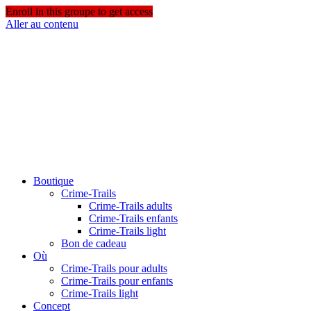
Enroll in this groupe to get access
Aller au contenu
Boutique
Crime-Trails
Crime-Trails adults
Crime-Trails enfants
Crime-Trails light
Bon de cadeau
Où
Crime-Trails pour adults
Crime-Trails pour enfants
Crime-Trails light
Concept