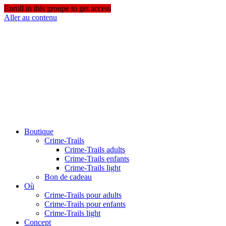
Enroll in this groupe to get access
Aller au contenu
Boutique
Crime-Trails
Crime-Trails adults
Crime-Trails enfants
Crime-Trails light
Bon de cadeau
Où
Crime-Trails pour adults
Crime-Trails pour enfants
Crime-Trails light
Concept