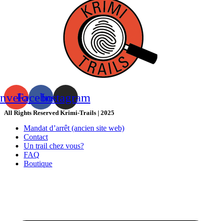
nvelope
Facebook
Instagram
All Rights Reserved Krimi-Trails | 2025
Mandat d’arrêt (ancien site web)
Contact
Un trail chez vous?
FAQ
Boutique