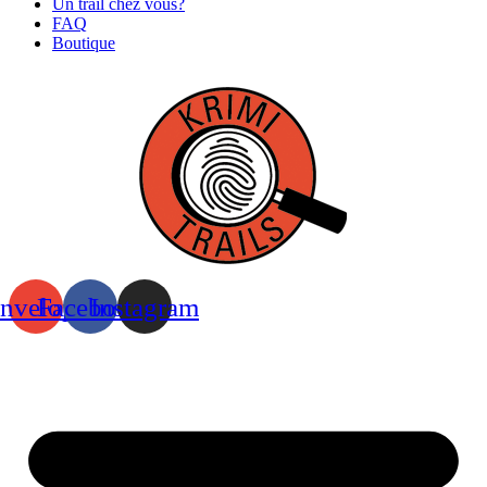
Un trail chez vous?
FAQ
Boutique
nvelope
Facebook
Instagram