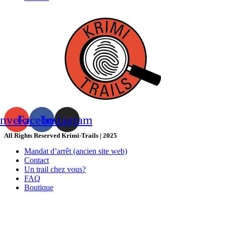
nvelope
Facebook
Instagram
All Rights Reserved Krimi-Trails | 2025
Mandat d’arrêt (ancien site web)
Contact
Un trail chez vous?
FAQ
Boutique