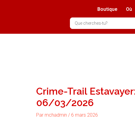
Aller
Boutique
Où
au
contenu
Search
...
Crime-Trail Estavayer:
06/03/2026
Par
mchadmin
/
6 mars 2026