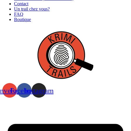
Contact
Un trail chez vous?
FAQ
Boutique
nvelope
Facebook
Instagram