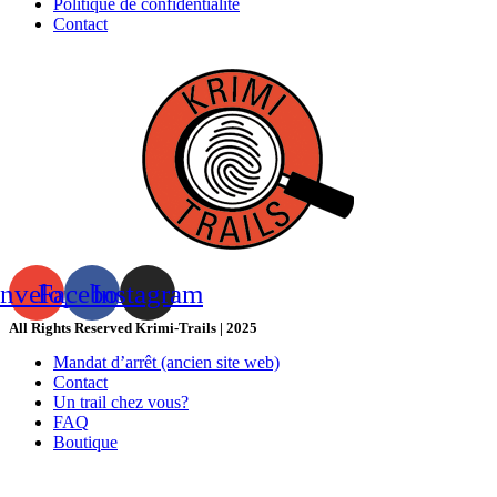
Politique de confidentialité
Contact
nvelope
Facebook
Instagram
All Rights Reserved Krimi-Trails | 2025
Mandat d’arrêt (ancien site web)
Contact
Un trail chez vous?
FAQ
Boutique