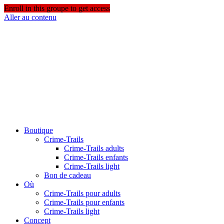
Enroll in this groupe to get access
Aller au contenu
Boutique
Crime-Trails
Crime-Trails adults
Crime-Trails enfants
Crime-Trails light
Bon de cadeau
Où
Crime-Trails pour adults
Crime-Trails pour enfants
Crime-Trails light
Concept