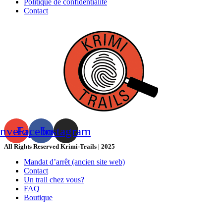
Politique de confidentialité
Contact
nvelope
Facebook
Instagram
All Rights Reserved Krimi-Trails | 2025
Mandat d’arrêt (ancien site web)
Contact
Un trail chez vous?
FAQ
Boutique