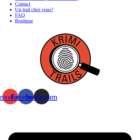
Contact
Un trail chez vous?
FAQ
Boutique
nvelope
Facebook
Instagram