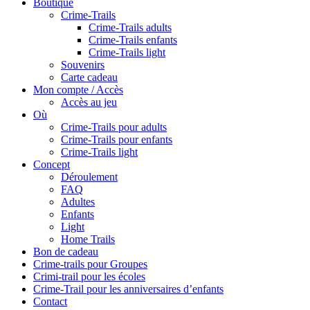
Boutique
Crime-Trails
Crime-Trails adults
Crime-Trails enfants
Crime-Trails light
Souvenirs
Carte cadeau
Mon compte / Accès
Accès au jeu
Où
Crime-Trails pour adults
Crime-Trails pour enfants
Crime-Trails light
Concept
Déroulement
FAQ
Adultes
Enfants
Light
Home Trails
Bon de cadeau
Crime-trails pour Groupes
Crimi-trail pour les écoles
Crime-Trail pour les anniversaires d’enfants
Contact