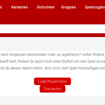
’s
Varianten
Gutschein
Gruppen
Spielzugän
du dich vergessen anzumelden oder zu registrieren? Unten finde
kauft hast, findest du auch noch einen Button um das Spiel zu k
nst du diesen darum bitten, dich noch zum Spiel hinzuzufügen um
Login/Registration
Trail kaufen