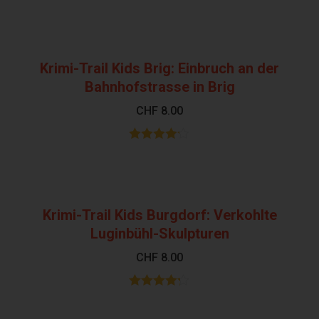
Bewertet
mit
4.47
von 5
Krimi-Trail Kids Brig: Einbruch an der
Bahnhofstrasse in Brig
CHF
8.00
Bewertet
mit
4.10
von 5
Krimi-Trail Kids Burgdorf: Verkohlte
Luginbühl-Skulpturen
CHF
8.00
Bewertet
mit
4.19