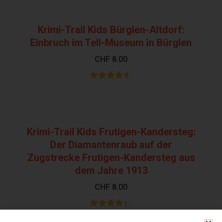
von 5
Krimi-Trail Kids Bürglen-Altdorf:
Einbruch im Tell-Museum in Bürglen
CHF
8.00
Bewertet
mit
4.44
von 5
Krimi-Trail Kids Frutigen-Kandersteg:
Der Diamantenraub auf der
Zugstrecke Frutigen-Kandersteg aus
dem Jahre 1913
CHF
8.00
Bewertet