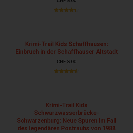
CHF
8.00
Bewertet
mit
4.32
von 5
Krimi-Trail Kids Schaffhausen:
Einbruch in der Schaffhauser Altstadt
CHF
8.00
Bewertet
mit
4.48
von 5
Krimi-Trail Kids
Schwarzwasserbrücke-
Schwarzenburg: Neue Spuren im Fall
des legendären Postraubs von 1988