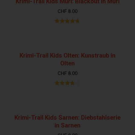
Krimi-Trail Kids Muri: Blackout in Muri
CHF
8.00
Bewertet
mit
4.62
von 5
Krimi-Trail Kids Olten: Kunstraub in
Olten
CHF
8.00
Bewertet
mit
3.80
von 5
Krimi-Trail Kids Sarnen: Diebstahlserie
in Sarnen