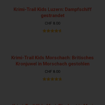
Krimi-Trail Kids Luzern: Dampfschiff
gestrandet
CHF
8.00
Bewertet
mit
4.60
von 5
Krimi-Trail Kids Morschach: Britisches
Kronjuwel in Morschach gestohlen
CHF
8.00
Bewertet mit
4.69
von 5