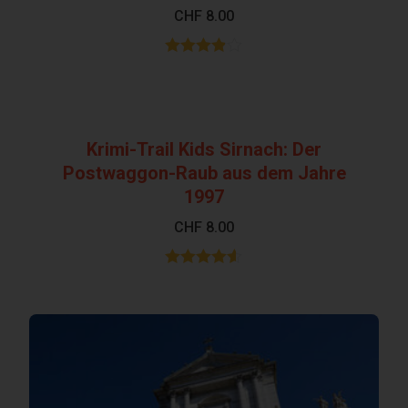
CHF
8.00
Bewertet
mit
3.86
von 5
Krimi-Trail Kids Sirnach: Der
Postwaggon-Raub aus dem Jahre
1997
CHF
8.00
Bewertet
mit
4.50
von 5