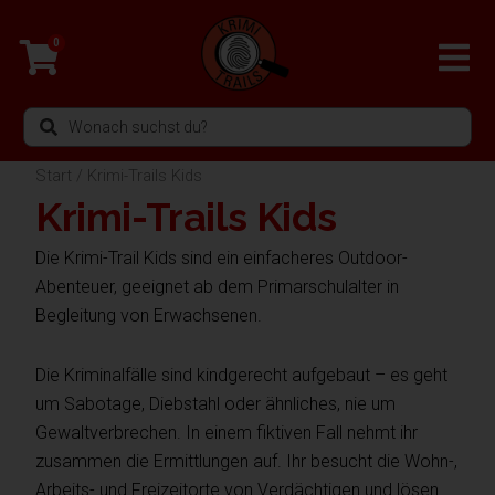
Zum
Inhalt
0
springen
Search
...
Start
/ Krimi-Trails Kids
Krimi-Trails Kids
Die Krimi-Trail Kids sind ein einfacheres Outdoor-
Abenteuer, geeignet ab dem Primarschulalter in
Begleitung von Erwachsenen.
Die Kriminalfälle sind kindgerecht aufgebaut – es geht
um Sabotage, Diebstahl oder ähnliches, nie um
Gewaltverbrechen. In einem fiktiven Fall nehmt ihr
zusammen die Ermittlungen auf. Ihr besucht die Wohn-,
Arbeits- und Freizeitorte von Verdächtigen und lösen