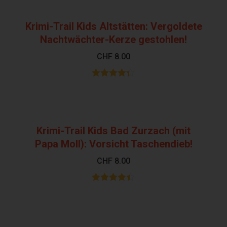
Krimi-Trail Kids Altstätten: Vergoldete
Nachtwächter-Kerze gestohlen!
CHF
8.00
Bewertet
mit
4.31
von 5
Krimi-Trail Kids Bad Zurzach (mit
Papa Moll): Vorsicht Taschendieb!
CHF
8.00
Bewertet
mit
4.37
von 5