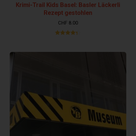
Krimi-Trail Kids Basel: Basler Läckerli
Rezept gestohlen
CHF
8.00
Bewertet
mit
4.31
von 5