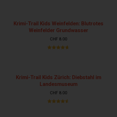
mit
4.35
von 5
Krimi-Trail Kids Weinfelden: Blutrotes
Weinfelder Grundwasser
CHF
8.00
Bewertet
mit
4.67
von
5
Krimi-Trail Kids Zürich: Diebstahl im
Landesmuseum
CHF
8.00
Bewertet
mit
4.50
von 5