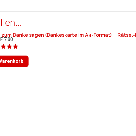
llen…
ss zum Danke sagen (Dankeskarte im A4-Format)
Rätsel-
F
7.80
 Warenkorb