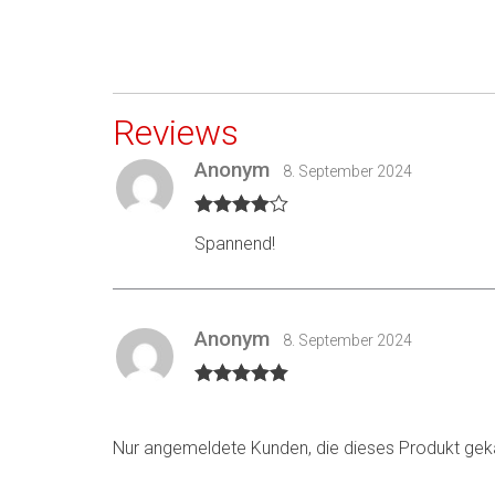
Reviews
Anonym
8. September 2024
Bewertet
Spannend!
mit
4
von
5
Anonym
8. September 2024
Bewertet mit
5
von 5
Nur angemeldete Kunden, die dieses Produkt gek