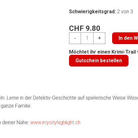
Schwierigkeitsgrad:
2 von 3
CHF
9.80
Rätsel-
-
+
In den 
Krimi:
Notfall
Möchtet ihr einen Krimi-Trai
in
Gutschein bestellen
den
Bergen
(gebunden)
Menge
ln. Lerne in der Detektiv-Geschichte auf spielerische Weise Wi
e ganze Familie.
n deiner Nähe:
www.mycityhighlight.ch