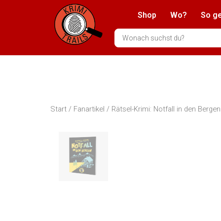
Zum
Shop
Wo?
So ge
Inhalt
springen
Search
...
Start
/
Fanartikel
/ Rätsel-Krimi: Notfall in den Berge