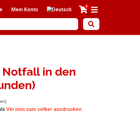
0
e
Mein Konto
 Notfall in den
unden)
en)
als
Version zum selber ausdrucken