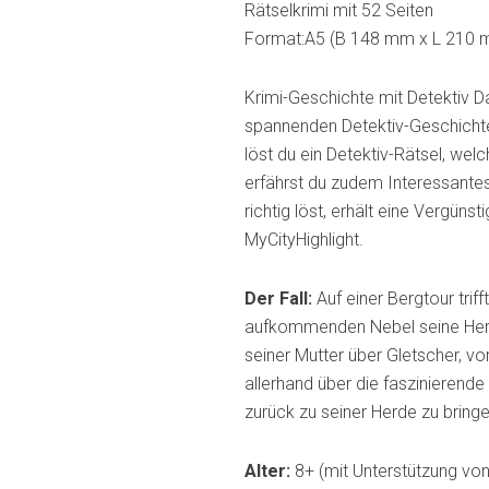
Rätselkrimi mit 52 Seiten
Format:A5 (B 148 mm x L 210 
Krimi-Geschichte mit Detektiv D
spannenden Detektiv-Geschichte
löst du ein Detektiv-Rätsel, wel
erfährst du zudem Interessante
richtig löst, erhält eine Vergünst
MyCityHighlight.
Der Fall:
Auf einer Bergtour tri
aufkommenden Nebel seine Herde
seiner Mutter über Gletscher, vo
allerhand über die faszinierende
zurück zu seiner Herde zu bring
Alter:
8+ (mit Unterstützung von