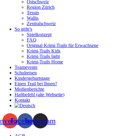
Ostschweiz
Region Zürich
Tessin
Wallis
Zentralschweiz
So geht’s
Spielkonzept
FAQ
Original Krimi-Trails für Erwachsene
Krimi-Trails Kids
Krimi-Trails light
Krimi-Trails Home
Teamevents
Schulreisen
Kindergeburtstage
Einen Trail bei Ihnen?
Medienberichte
Haftbefehl (alte Webseite)
Kontakt
nvelope
Facebook
Instagram
AGB