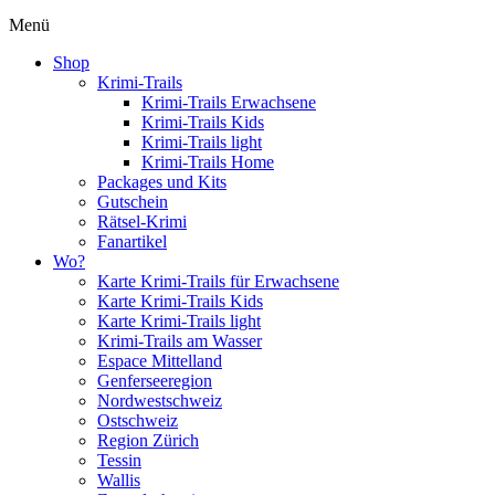
Menü
Shop
Krimi-Trails
Krimi-Trails Erwachsene
Krimi-Trails Kids
Krimi-Trails light
Krimi-Trails Home
Packages und Kits
Gutschein
Rätsel-Krimi
Fanartikel
Wo?
Karte Krimi-Trails für Erwachsene
Karte Krimi-Trails Kids
Karte Krimi-Trails light
Krimi-Trails am Wasser
Espace Mittelland
Genferseeregion
Nordwestschweiz
Ostschweiz
Region Zürich
Tessin
Wallis