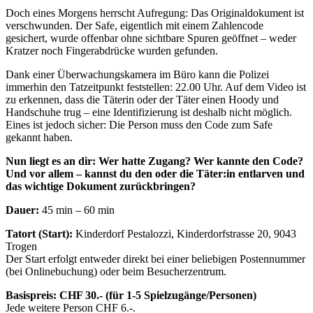
Doch eines Morgens herrscht Aufregung: Das Originaldokument ist
verschwunden. Der Safe, eigentlich mit einem Zahlencode
gesichert, wurde offenbar ohne sichtbare Spuren geöffnet – weder
Kratzer noch Fingerabdrücke wurden gefunden.
Dank einer Überwachungskamera im Büro kann die Polizei
immerhin den Tatzeitpunkt feststellen: 22.00 Uhr. Auf dem Video ist
zu erkennen, dass die Täterin oder der Täter einen Hoody und
Handschuhe trug – eine Identifizierung ist deshalb nicht möglich.
Eines ist jedoch sicher: Die Person muss den Code zum Safe
gekannt haben.
Nun liegt es an dir: Wer hatte Zugang? Wer kannte den Code?
Und vor allem – kannst du den oder die Täter:in entlarven und
das wichtige Dokument zurückbringen?
Dauer:
45 min – 60 min
Tatort (Start):
Kinderdorf Pestalozzi, Kinderdorfstrasse 20, 9043
Trogen
Der Start erfolgt entweder direkt bei einer beliebigen Postennummer
(bei Onlinebuchung) oder beim Besucherzentrum.
Basispreis: CHF 30.- (für 1-5 Spielzugänge/Personen)
Jede weitere Person CHF 6.-.