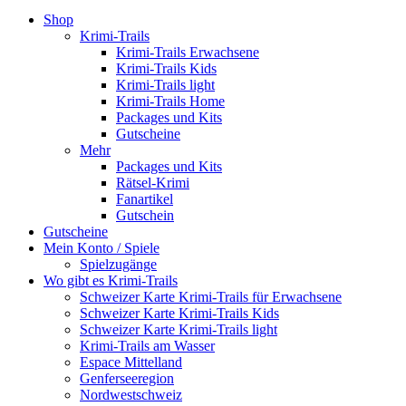
Shop
Krimi-Trails
Krimi-Trails Erwachsene
Krimi-Trails Kids
Krimi-Trails light
Krimi-Trails Home
Packages und Kits
Gutscheine
Mehr
Packages und Kits
Rätsel-Krimi
Fanartikel
Gutschein
Gutscheine
Mein Konto / Spiele
Spielzugänge
Wo gibt es Krimi-Trails
Schweizer Karte Krimi-Trails für Erwachsene
Schweizer Karte Krimi-Trails Kids
Schweizer Karte Krimi-Trails light
Krimi-Trails am Wasser
Espace Mittelland
Genferseeregion
Nordwestschweiz