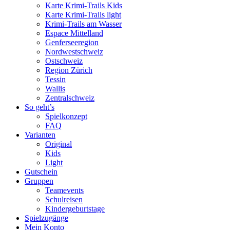
Karte Krimi-Trails Kids
Karte Krimi-Trails light
Krimi-Trails am Wasser
Espace Mittelland
Genferseeregion
Nordwestschweiz
Ostschweiz
Region Zürich
Tessin
Wallis
Zentralschweiz
So geht’s
Spielkonzept
FAQ
Varianten
Original
Kids
Light
Gutschein
Gruppen
Teamevents
Schulreisen
Kindergeburtstage
Spielzugänge
Mein Konto