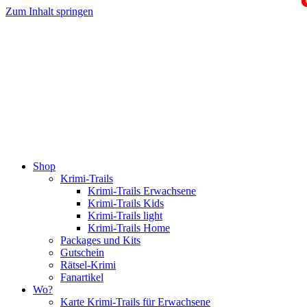
Zum Inhalt springen
Shop
Krimi-Trails
Krimi-Trails Erwachsene
Krimi-Trails Kids
Krimi-Trails light
Krimi-Trails Home
Packages und Kits
Gutschein
Rätsel-Krimi
Fanartikel
Wo?
Karte Krimi-Trails für Erwachsene