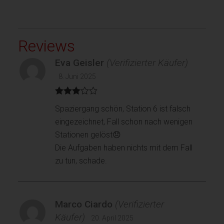
Reviews
Eva Geisler
(Verifizierter Käufer)
8. Juni 2025
Bewertet
Spaziergang schön, Station 6 ist falsch
mit
3
von 5
eingezeichnet, Fall schon nach wenigen
Stationen gelöst😞
Die Aufgaben haben nichts mit dem Fall
zu tun, schade.
Marco Ciardo
(Verifizierter
Käufer)
20. April 2025