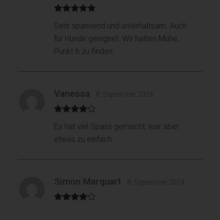
Bewertet mit
Sehr spannend und unterhaltsam. Auch
5
von 5
für Hunde geeignet. Wir hatten Mühe,
Punkt 6 zu finden.
Vanessa
8. September 2024
Bewertet
Es hat viel Spass gemacht, war aber
mit
4
von
5
etwas zu einfach.
Simon Marquart
8. September 2024
Bewertet
mit
4
von