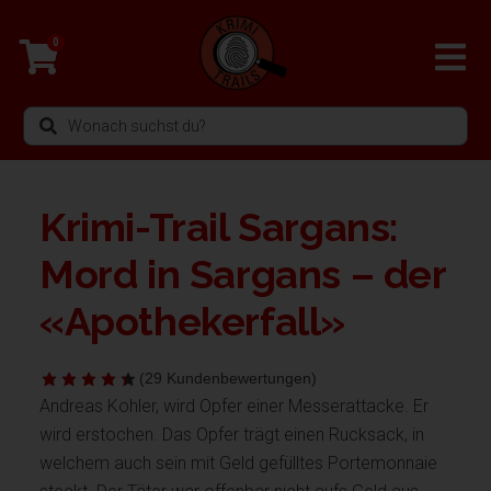
Zum
Inhalt
0
springen
Search
...
Krimi-Trail Sargans:
Mord in Sargans – der
«Apothekerfall»
(
29
Kundenbewertungen)
Andreas Kohler, wird Opfer einer Messerattacke. Er
wird erstochen. Das Opfer trägt einen Rucksack, in
welchem auch sein mit Geld gefülltes Portemonnaie