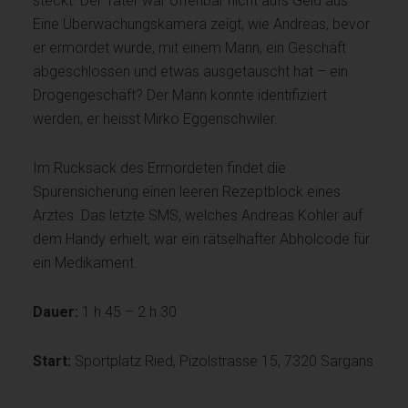
steckt. Der Täter war offenbar nicht aufs Geld aus.
Eine Überwachungskamera zeigt, wie Andreas, bevor
er ermordet wurde, mit einem Mann, ein Geschäft
abgeschlossen und etwas ausgetauscht hat – ein
Drogengeschäft? Der Mann konnte identifiziert
werden, er heisst Mirko Eggenschwiler.
Im Rucksack des Ermordeten findet die
Spurensicherung einen leeren Rezeptblock eines
Arztes. Das letzte SMS, welches Andreas Kohler auf
dem Handy erhielt, war ein rätselhafter Abholcode für
ein Medikament.
Dauer:
1 h 45 – 2 h 30
Start:
Sportplatz Ried, Pizolstrasse 15, 7320 Sargans