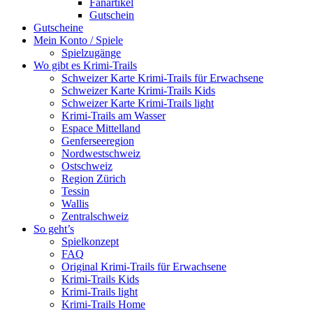
Fanartikel
Gutschein
Gutscheine
Mein Konto / Spiele
Spielzugänge
Wo gibt es Krimi-Trails
Schweizer Karte Krimi-Trails für Erwachsene
Schweizer Karte Krimi-Trails Kids
Schweizer Karte Krimi-Trails light
Krimi-Trails am Wasser
Espace Mittelland
Genferseeregion
Nordwestschweiz
Ostschweiz
Region Zürich
Tessin
Wallis
Zentralschweiz
So geht’s
Spielkonzept
FAQ
Original Krimi-Trails für Erwachsene
Krimi-Trails Kids
Krimi-Trails light
Krimi-Trails Home