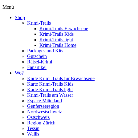
Menü
Shop
Krimi-Trails
Krimi-Trails Erwachsene
Krimi-Trails Kids
Krimi-Trails light
Krimi-Trails Home
Packages und Kits
Gutschein
Rätsel-Krimi
Fanartikel
Wo?
Karte Krimi-Trails für Erwachsene
Karte Krimi-Trails Kids
Karte Krimi-Trails light
Krimi-Trails am Wasser
Espace Mittelland
Genferseeregion
Nordwestschweiz
Ostschweiz
Region Zürich
Tessin
Wallis