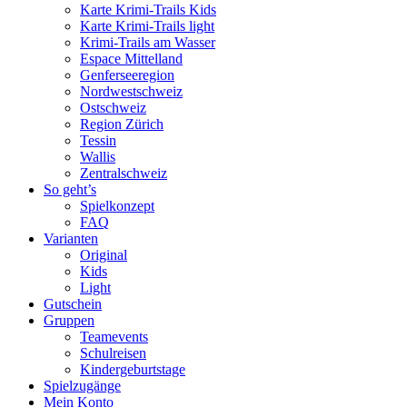
Karte Krimi-Trails Kids
Karte Krimi-Trails light
Krimi-Trails am Wasser
Espace Mittelland
Genferseeregion
Nordwestschweiz
Ostschweiz
Region Zürich
Tessin
Wallis
Zentralschweiz
So geht’s
Spielkonzept
FAQ
Varianten
Original
Kids
Light
Gutschein
Gruppen
Teamevents
Schulreisen
Kindergeburtstage
Spielzugänge
Mein Konto