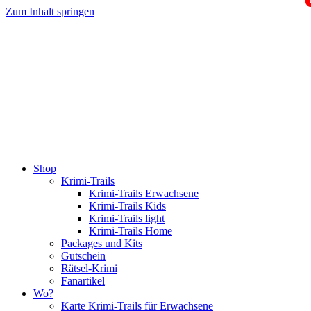
Zum Inhalt springen
Shop
Krimi-Trails
Krimi-Trails Erwachsene
Krimi-Trails Kids
Krimi-Trails light
Krimi-Trails Home
Packages und Kits
Gutschein
Rätsel-Krimi
Fanartikel
Wo?
Karte Krimi-Trails für Erwachsene