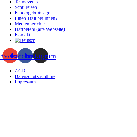
Teamevents
Schulreisen
Kindergeburtstage
Einen Trail bei Ihnen?
Medienberichte
Haftbefehl (alte Webseite)
Kontakt
nvelope
Facebook
Instagram
AGB
Datenschutzrichtlinie
Impressum