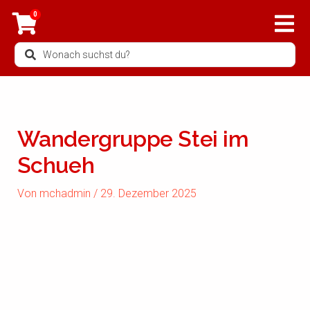
Zum
0
Inhalt
springen
Search
...
Wandergruppe Stei im
Schueh
Von
mchadmin
/
29. Dezember 2025