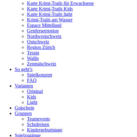
Karte Krimi-Trails für Erwachsene
Karte Krimi-Trails Kids
Karte Krimi-Trails light
Krimi-Trails am Wasser
Espace Mittelland
Genferseeregion
Nordwestschweiz
Ostschweiz
Region Zürich
Tessin
Wallis
Zentralschweiz
So geht’s
Spielkonzept
FAQ
Varianten
Original
Kids
Light
Gutschein
Gruppen
Teamevents
Schulreisen
Kindergeburtstage
Spielzugänge