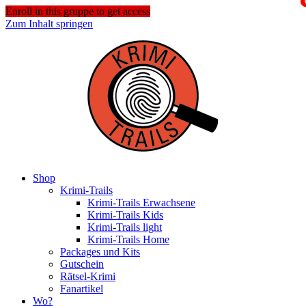
Enroll in this gruppe to get access
Zum Inhalt springen
Shop
Krimi-Trails
Krimi-Trails Erwachsene
Krimi-Trails Kids
Krimi-Trails light
Krimi-Trails Home
Packages und Kits
Gutschein
Rätsel-Krimi
Fanartikel
Wo?