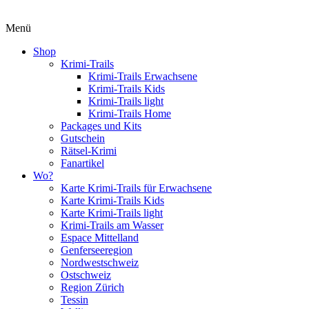
Menü
Shop
Krimi-Trails
Krimi-Trails Erwachsene
Krimi-Trails Kids
Krimi-Trails light
Krimi-Trails Home
Packages und Kits
Gutschein
Rätsel-Krimi
Fanartikel
Wo?
Karte Krimi-Trails für Erwachsene
Karte Krimi-Trails Kids
Karte Krimi-Trails light
Krimi-Trails am Wasser
Espace Mittelland
Genferseeregion
Nordwestschweiz
Ostschweiz
Region Zürich
Tessin