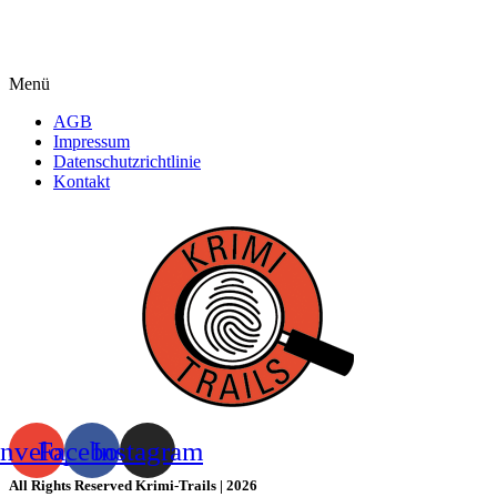
Menü
AGB
Impressum
Datenschutzrichtlinie
Kontakt
nvelope
Facebook
Instagram
All Rights Reserved Krimi-Trails | 2026