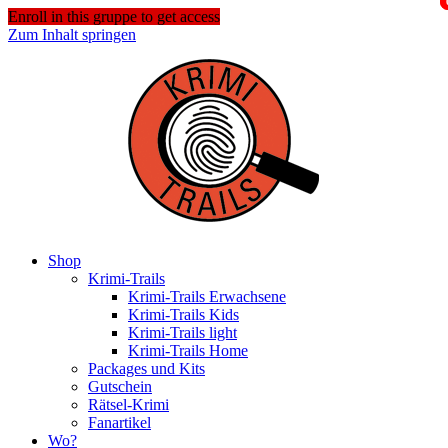
Enroll in this gruppe to get access
Zum Inhalt springen
Shop
Krimi-Trails
Krimi-Trails Erwachsene
Krimi-Trails Kids
Krimi-Trails light
Krimi-Trails Home
Packages und Kits
Gutschein
Rätsel-Krimi
Fanartikel
Wo?