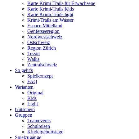
Karte Krimi-Trails für Erwachsene
Karte Krimi-Trails Kids
Karte Krimi-Trails light
Krimi-Trails am Wasser
Espace Mittelland
Genferseeregion
Nordwestschweiz
Ostschweiz
Region Zürich
Tessin
Wallis
Zentralschweiz
So geht’s
Spielkonzept
FAQ
Varianten
Original
Kids
Light
Gutschein
Gruppen
Teamevents
Schulreisen
Kindergeburtstage
Spielzugänge