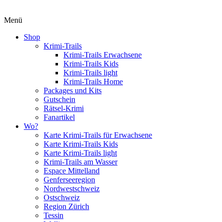
Menü
Shop
Krimi-Trails
Krimi-Trails Erwachsene
Krimi-Trails Kids
Krimi-Trails light
Krimi-Trails Home
Packages und Kits
Gutschein
Rätsel-Krimi
Fanartikel
Wo?
Karte Krimi-Trails für Erwachsene
Karte Krimi-Trails Kids
Karte Krimi-Trails light
Krimi-Trails am Wasser
Espace Mittelland
Genferseeregion
Nordwestschweiz
Ostschweiz
Region Zürich
Tessin