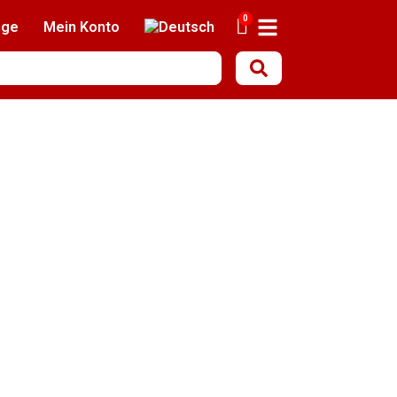
0
nge
Mein Konto