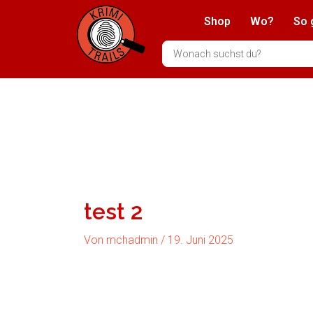
Zum
Shop
Wo?
So 
Inhalt
springen
Search
...
test 2
Von
mchadmin
/
19. Juni 2025