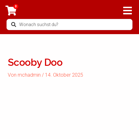
Zum
0
Inhalt
springen
Search
...
Scooby Doo
Von
mchadmin
/
14. Oktober 2025