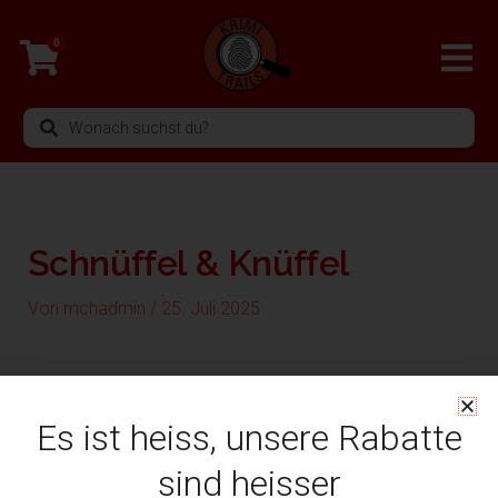
Zum
Inhalt
0
springen
Search
...
Schnüffel & Knüffel
Von
mchadmin
/
25. Juli 2025
Es ist heiss, unsere Rabatte
sind heisser