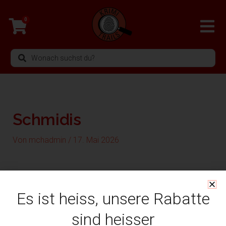
Zum
Inhalt
0
springen
Search
...
Schmidis
Von
mchadmin
/
17. Mai 2026
Es ist heiss, unsere Rabatte
sind heisser