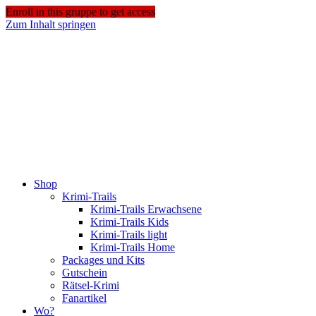
Enroll in this gruppe to get access
Zum Inhalt springen
Shop
Krimi-Trails
Krimi-Trails Erwachsene
Krimi-Trails Kids
Krimi-Trails light
Krimi-Trails Home
Packages und Kits
Gutschein
Rätsel-Krimi
Fanartikel
Wo?