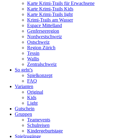
Karte Krimi-Trails für Erwachsene
Karte Krimi-Trails Kids
Karte Krimi-Trails light
Krimi-Trails am Wasser
Espace Mittelland
Genferseeregion
Nordwestschweiz
Ostschweiz
Region Zürich
Tessin
Wallis
Zentralschweiz
So geht’s
Spielkonzept
FAQ
Varianten
Original
Kids
Light
Gutschein
Gruppen
Teamevents
Schulreisen
Kindergeburtstage
Spielzugänge