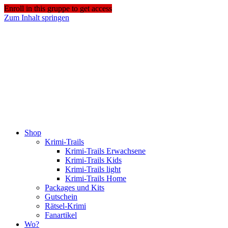
Enroll in this gruppe to get access
Zum Inhalt springen
Shop
Krimi-Trails
Krimi-Trails Erwachsene
Krimi-Trails Kids
Krimi-Trails light
Krimi-Trails Home
Packages und Kits
Gutschein
Rätsel-Krimi
Fanartikel
Wo?