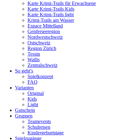
Karte Krimi-Trails für Erwachsene
Karte Krimi-Trails Kids
Karte Krimi-Trails light
Krimi-Trails am Wasser
Espace Mittelland
Genferseeregion
Nordwestschweiz
Ostschweiz
Region Zürich
Tessin
Wallis
Zentralschweiz
So geht’s
Spielkonzept
FAQ
Varianten
Original
Kids
Light
Gutschein
Gruppen
Teamevents
Schulreisen
Kindergeburtstage
Spielzugänge