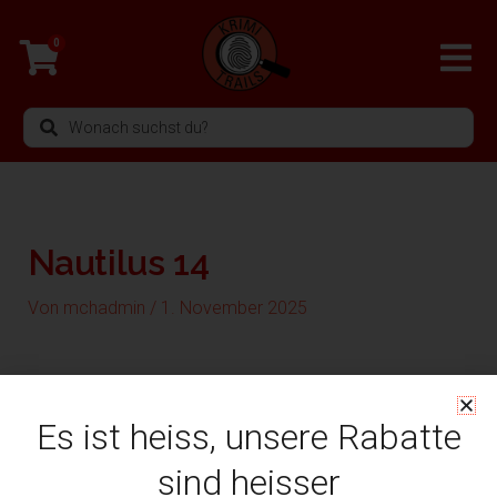
Zum
Inhalt
0
springen
Search
...
Nautilus 14
Von
mchadmin
/
1. November 2025
Es ist heiss, unsere Rabatte
sind heisser