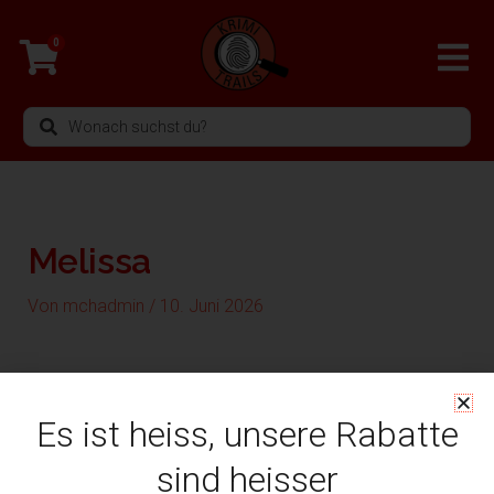
Zum
Inhalt
0
springen
Search
...
Melissa
Von
mchadmin
/
10. Juni 2026
Es ist heiss, unsere Rabatte
sind heisser