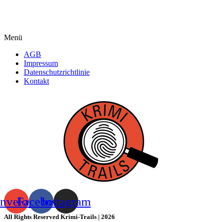
Menü
AGB
Impressum
Datenschutzrichtlinie
Kontakt
nvelope
Facebook
Instagram
All Rights Reserved Krimi-Trails | 2026