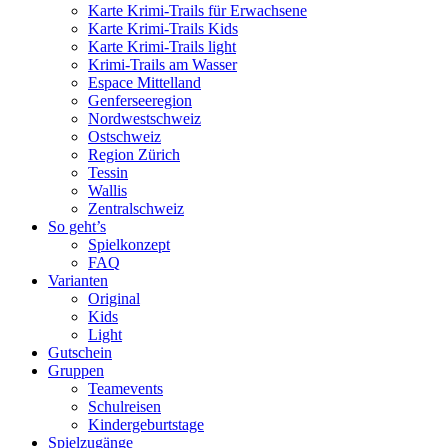
Karte Krimi-Trails für Erwachsene
Karte Krimi-Trails Kids
Karte Krimi-Trails light
Krimi-Trails am Wasser
Espace Mittelland
Genferseeregion
Nordwestschweiz
Ostschweiz
Region Zürich
Tessin
Wallis
Zentralschweiz
So geht’s
Spielkonzept
FAQ
Varianten
Original
Kids
Light
Gutschein
Gruppen
Teamevents
Schulreisen
Kindergeburtstage
Spielzugänge