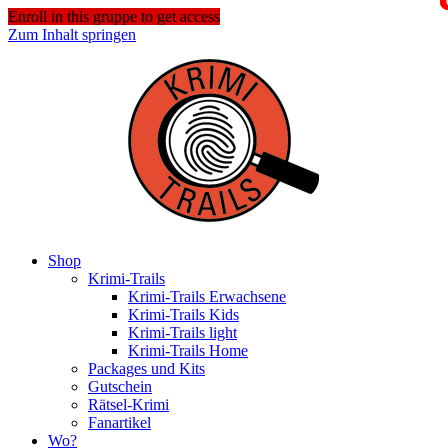
Enroll in this gruppe to get access
Zum Inhalt springen
Shop
Krimi-Trails
Krimi-Trails Erwachsene
Krimi-Trails Kids
Krimi-Trails light
Krimi-Trails Home
Packages und Kits
Gutschein
Rätsel-Krimi
Fanartikel
Wo?