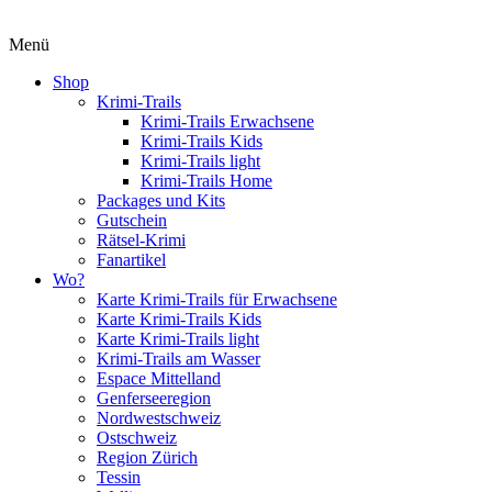
Menü
Shop
Krimi-Trails
Krimi-Trails Erwachsene
Krimi-Trails Kids
Krimi-Trails light
Krimi-Trails Home
Packages und Kits
Gutschein
Rätsel-Krimi
Fanartikel
Wo?
Karte Krimi-Trails für Erwachsene
Karte Krimi-Trails Kids
Karte Krimi-Trails light
Krimi-Trails am Wasser
Espace Mittelland
Genferseeregion
Nordwestschweiz
Ostschweiz
Region Zürich
Tessin