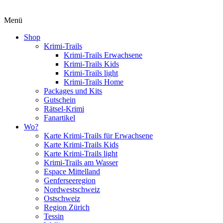
Menü
Shop
Krimi-Trails
Krimi-Trails Erwachsene
Krimi-Trails Kids
Krimi-Trails light
Krimi-Trails Home
Packages und Kits
Gutschein
Rätsel-Krimi
Fanartikel
Wo?
Karte Krimi-Trails für Erwachsene
Karte Krimi-Trails Kids
Karte Krimi-Trails light
Krimi-Trails am Wasser
Espace Mittelland
Genferseeregion
Nordwestschweiz
Ostschweiz
Region Zürich
Tessin