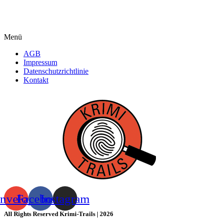
Menü
AGB
Impressum
Datenschutzrichtlinie
Kontakt
nvelope
Facebook
Instagram
All Rights Reserved Krimi-Trails | 2026