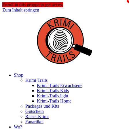
Enroll in this gruppe to get access
Zum Inhalt springen
Shop
Krimi-Trails
Krimi-Trails Erwachsene
Krimi-Trails Kids
Krimi-Trails light
Krimi-Trails Home
Packages und Kits
Gutschein
Rätsel-Krimi
Fanartikel
Wo?