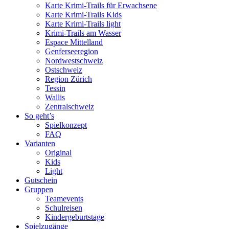
Karte Krimi-Trails für Erwachsene
Karte Krimi-Trails Kids
Karte Krimi-Trails light
Krimi-Trails am Wasser
Espace Mittelland
Genferseeregion
Nordwestschweiz
Ostschweiz
Region Zürich
Tessin
Wallis
Zentralschweiz
So geht’s
Spielkonzept
FAQ
Varianten
Original
Kids
Light
Gutschein
Gruppen
Teamevents
Schulreisen
Kindergeburtstage
Spielzugänge