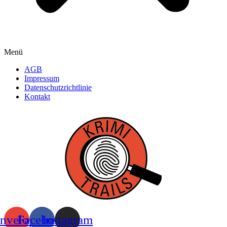
Menü
AGB
Impressum
Datenschutzrichtlinie
Kontakt
nvelope
Facebook
Instagram