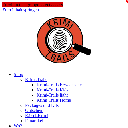
Enroll in this gruppe to get access
Zum Inhalt springen
Shop
Krimi-Trails
Krimi-Trails Erwachsene
Krimi-Trails Kids
Krimi-Trails light
Krimi-Trails Home
Packages und Kits
Gutschein
Rätsel-Krimi
Fanartikel
Wo?