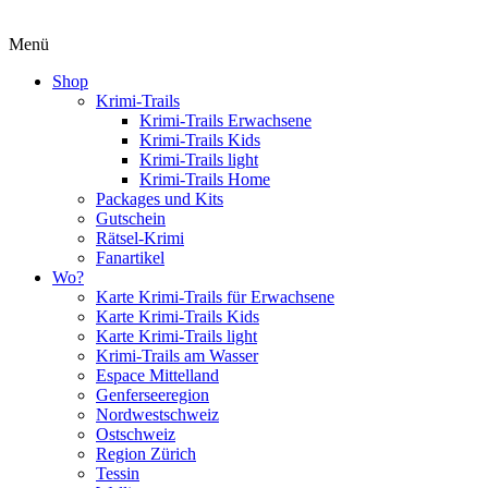
Menü
Shop
Krimi-Trails
Krimi-Trails Erwachsene
Krimi-Trails Kids
Krimi-Trails light
Krimi-Trails Home
Packages und Kits
Gutschein
Rätsel-Krimi
Fanartikel
Wo?
Karte Krimi-Trails für Erwachsene
Karte Krimi-Trails Kids
Karte Krimi-Trails light
Krimi-Trails am Wasser
Espace Mittelland
Genferseeregion
Nordwestschweiz
Ostschweiz
Region Zürich
Tessin