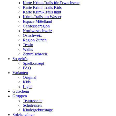
Karte Krimi-Trails für Erwachsene
Karte Krimi-Trails Kids
Karte Krimi-Trails light
Krimi-Trails am Wasser
Espace Mittelland
Genferseeregion
Nordwestschweiz
Ostschweiz
Region Zürich
Tessin
Wallis
Zentralschweiz
So geht’s
Spielkonzept
FAQ
Varianten
Original
Kids
Light
Gutschein
Gruppen
Teamevents
Schulreisen
Kindergeburtstage
Spielzugänge