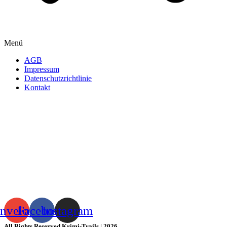
Menü
AGB
Impressum
Datenschutzrichtlinie
Kontakt
nvelope
Facebook
Instagram
All Rights Reserved Krimi-Trails | 2026