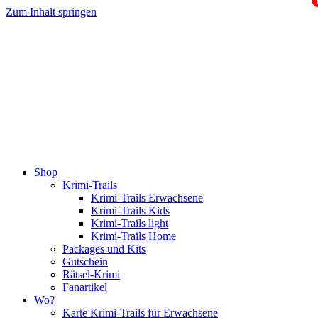
Zum Inhalt springen
Shop
Krimi-Trails
Krimi-Trails Erwachsene
Krimi-Trails Kids
Krimi-Trails light
Krimi-Trails Home
Packages und Kits
Gutschein
Rätsel-Krimi
Fanartikel
Wo?
Karte Krimi-Trails für Erwachsene