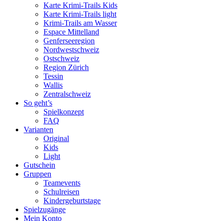
Karte Krimi-Trails Kids
Karte Krimi-Trails light
Krimi-Trails am Wasser
Espace Mittelland
Genferseeregion
Nordwestschweiz
Ostschweiz
Region Zürich
Tessin
Wallis
Zentralschweiz
So geht’s
Spielkonzept
FAQ
Varianten
Original
Kids
Light
Gutschein
Gruppen
Teamevents
Schulreisen
Kindergeburtstage
Spielzugänge
Mein Konto