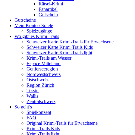
Rätsel-Krimi
Fanartikel
Gutschein
Gutscheine
Mein Konto / Spiele
Spielzugänge
Wo gibt es Krimi-Trails
Schweizer Karte Krimi-Trails für Erwachsene
Schweizer Karte Krimi-Trails Kids
Schweizer Karte Krimi-Trails light
Krimi-Trails am Wasser
Espace Mittelland
Genferseeregion
Nordwestschweiz
Ostschweiz
Region Zürich
Tessin
Wallis
Zentralschweiz
So geht’s
Spielkonzept
FAQ
Original Krimi-Trails für Erwachsene
Krimi-Trails Kids
Krimi-Trails light