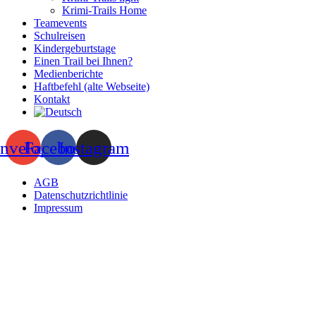
Krimi-Trails Home
Teamevents
Schulreisen
Kindergeburtstage
Einen Trail bei Ihnen?
Medienberichte
Haftbefehl (alte Webseite)
Kontakt
nvelope
Facebook
Instagram
AGB
Datenschutzrichtlinie
Impressum