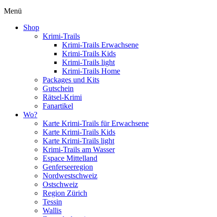
Menü
Shop
Krimi-Trails
Krimi-Trails Erwachsene
Krimi-Trails Kids
Krimi-Trails light
Krimi-Trails Home
Packages und Kits
Gutschein
Rätsel-Krimi
Fanartikel
Wo?
Karte Krimi-Trails für Erwachsene
Karte Krimi-Trails Kids
Karte Krimi-Trails light
Krimi-Trails am Wasser
Espace Mittelland
Genferseeregion
Nordwestschweiz
Ostschweiz
Region Zürich
Tessin
Wallis