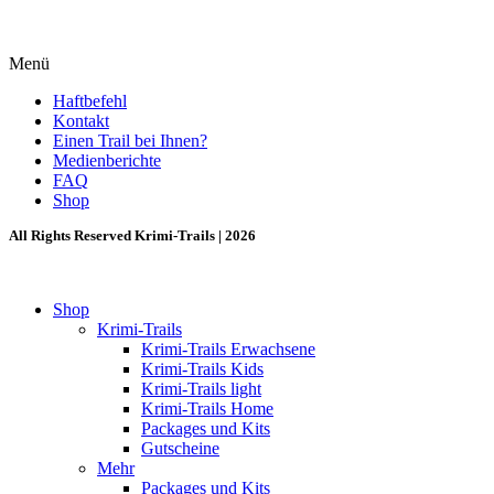
Menü
Haftbefehl
Kontakt
Einen Trail bei Ihnen?
Medienberichte
FAQ
Shop
All Rights Reserved Krimi-Trails | 2026
Shop
Krimi-Trails
Krimi-Trails Erwachsene
Krimi-Trails Kids
Krimi-Trails light
Krimi-Trails Home
Packages und Kits
Gutscheine
Mehr
Packages und Kits