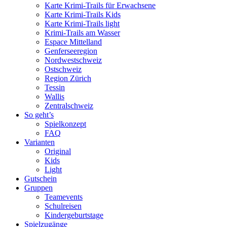
Karte Krimi-Trails für Erwachsene
Karte Krimi-Trails Kids
Karte Krimi-Trails light
Krimi-Trails am Wasser
Espace Mittelland
Genferseeregion
Nordwestschweiz
Ostschweiz
Region Zürich
Tessin
Wallis
Zentralschweiz
So geht’s
Spielkonzept
FAQ
Varianten
Original
Kids
Light
Gutschein
Gruppen
Teamevents
Schulreisen
Kindergeburtstage
Spielzugänge