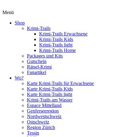
Menü
Shop
Krimi-Trails
Krimi-Trails Erwachsene
Krimi-Trails Kids
Krimi-Trails light
Krimi-Trails Home
Packages und Kits
Gutschein
Rätsel-Krimi
Fanartikel
Wo?
Karte Krimi-Trails für Erwachsene
Karte Krimi-Trails Kids
Karte Krimi-Trails light
Krimi-Trails am Wasser
Espace Mittelland
Genferseeregion
Nordwestschweiz
Ostschweiz
Region Zürich
Tessin