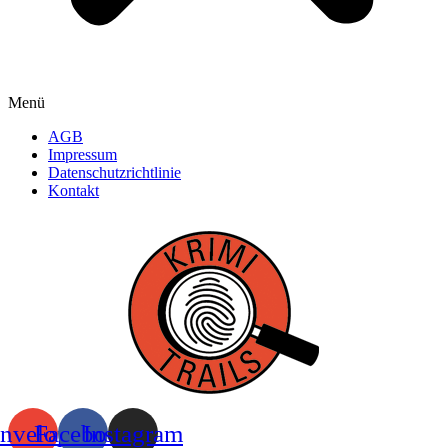
Menü
AGB
Impressum
Datenschutzrichtlinie
Kontakt
nvelope
Facebook
Instagram