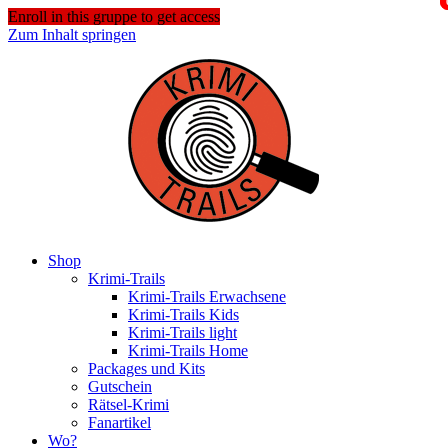
Enroll in this gruppe to get access
Zum Inhalt springen
Shop
Krimi-Trails
Krimi-Trails Erwachsene
Krimi-Trails Kids
Krimi-Trails light
Krimi-Trails Home
Packages und Kits
Gutschein
Rätsel-Krimi
Fanartikel
Wo?