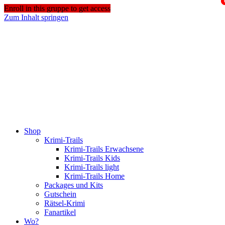
Enroll in this gruppe to get access
Zum Inhalt springen
Shop
Krimi-Trails
Krimi-Trails Erwachsene
Krimi-Trails Kids
Krimi-Trails light
Krimi-Trails Home
Packages und Kits
Gutschein
Rätsel-Krimi
Fanartikel
Wo?