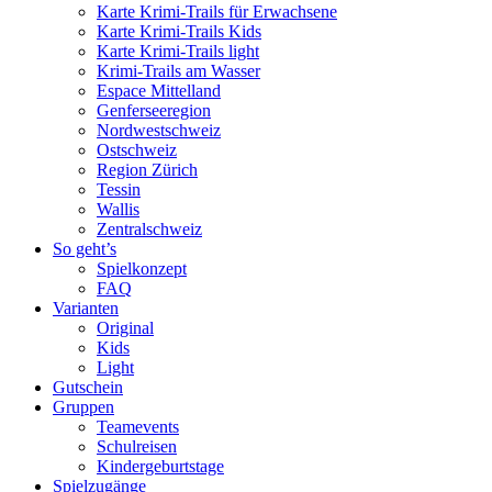
Karte Krimi-Trails für Erwachsene
Karte Krimi-Trails Kids
Karte Krimi-Trails light
Krimi-Trails am Wasser
Espace Mittelland
Genferseeregion
Nordwestschweiz
Ostschweiz
Region Zürich
Tessin
Wallis
Zentralschweiz
So geht’s
Spielkonzept
FAQ
Varianten
Original
Kids
Light
Gutschein
Gruppen
Teamevents
Schulreisen
Kindergeburtstage
Spielzugänge