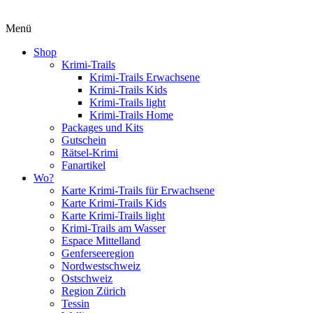
Menü
Shop
Krimi-Trails
Krimi-Trails Erwachsene
Krimi-Trails Kids
Krimi-Trails light
Krimi-Trails Home
Packages und Kits
Gutschein
Rätsel-Krimi
Fanartikel
Wo?
Karte Krimi-Trails für Erwachsene
Karte Krimi-Trails Kids
Karte Krimi-Trails light
Krimi-Trails am Wasser
Espace Mittelland
Genferseeregion
Nordwestschweiz
Ostschweiz
Region Zürich
Tessin