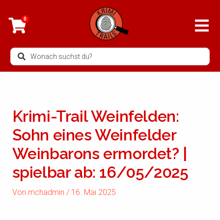
Zum
Inhalt
0
springen
Search
...
Krimi-Trail Weinfelden:
Sohn eines Weinfelder
Weinbarons ermordet? |
spielbar ab: 16/05/2025
Von
mchadmin
/
16. Mai 2025